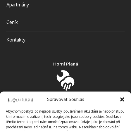
Apartmány
Ceník
Kontakty
Horní Planá
Spravovat Souhlas
Today
28º / 18º
100%
8 km/h
Abychom poskytli co nejlepší služby, používáme k ukládání a/nebo přístupu
k informacím o zařízení, technologie jako jsou soubory cookies. Souhlas s
Tmrw.
27º / 17º
100%
8 km/h
těmito technologiemi nám umožní zpracovávat údaje, jako je chování při
procházení nebo jedinečná ID na tomto webu. Nesouhlas nebo odvolání